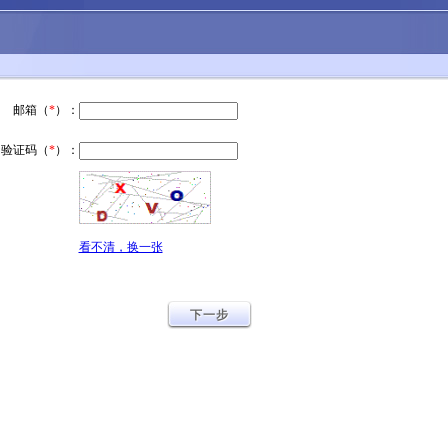
邮箱（
*
）：
验证码（
*
）：
看不清，换一张