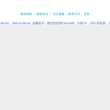
投稿须知
|
版权协议
|
论文模板
|
联系方式
|
首页
nki.net
find.cb.cnki.net
温馨提示：建议您使用Chrome80、火狐74+、IE9+浏